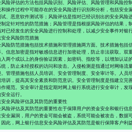
全风险评估的方法包括风险识别、风险评估、风险管理和风险控
统和操作过程中可能存在的安全风险进行识别和分析，包括安全
测试、恶意软件测试等；风险评估是指对已经识别出的安全风险
便制定针对性的防范措施；风险管理是指根据风险评估的结果，
指对已经发生的安全风险进行控制和处理，以减少安全事件对银
息安全风险防范措施
全风险防范措施包括技术措施和管理措施两方面。技术措施包括
等。信息加密是指对敏感信息进行加密处理，防止非法获取。双
输入两个或以上的身份验证因素，如密码、指纹等，以增加认证
系统，防止未经授权的访问和攻击。入侵检测是指通过对网络流
侵。管理措施包括人员培训、安全管理制度、安全审计等。人员
识培训，提高其安全素质和防范意识。安全管理制度是指建立完
操作规范。安全审计是指定期对网上银行系统进行安全审计，发
的安全运行。
息安全风险评估及其防范的重要性
全风险评估及其防范的重要性在于保障用户的资金安全和银行信
在安全漏洞，用户的资金可能会被盗，系统可能会被攻击，数据
。因此，网上银行信息安全风险评估及其防范是银行保障客户利