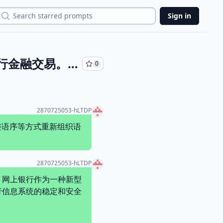
Search
Sign in
随着互联网技术的发展，越来越多的用户选择使用网上银行进行金融交易。然而，网上银行作为一种新型的金融服务模式，也带来了新的信息安全风险。为了保障用户的资金安全以及银行信息系统的稳定和安全运行，进行网上银行信息安全风险评估及其防范显得尤为重要。 一、网上银行信息安全风险评估的方法 网上银行信息安全风险评估的方法包括风险识别、风险评估、风险管理和风险控制等。其中，风险识别是指对网上银行系统和操作过程中可能存在的安全风险进行识别和分析，包括安全漏洞扫描、密码强度测试、社会工程学测试、恶意软件测试等；风险评估是指对已经识别出的安全风险进行评估，确定其危害程度和可能性，以便制定针对性的防范措施；风险管理是指根据风险评估的结果，制定相应的风险管理策略；风险控制是指对已经发生的安全风险进行控制和处理，以减少安全事件对银行业务的影响。 二、网上银行信息安全风险防范措施 网上银行信息安全风险防范措施包括技术措施和管理措施两方面。技术措施包括信息加密、双重认证、防火墙、入侵检测等。信息加密是指对敏感信息进行加密处理，防止非法获取。双重认证是指在用户登录网上银行时，需要输入两个或以上的身份验证因素，如密码、指纹等，以增加认证的安全性。防火墙是指设置网络安全防护系统，防止未经授权的访问和攻击。入侵检测是指通过对网络流量的监测，及时发现和防范网络攻击和入侵。管理措施包括人员培训、安全管理制度、安全审计等。人员培训是指对网上银行操作人员进行安全意识培训，提高其安全素质和防范意识。安全管理制度是指建立完善的安全管理制度，规范银行业务流程和操作规范。安全审计是指定期对网上银行系统进行安全审计，发现和解决可能存在的安全问题，保障系统的安全运行。 三、网上银行信息安全风险评估及其防范的重要性 网上银行信息安全风险评估及其防范的重要性在于保障用户的资金安全和银行信息系统的安全运行。如果银行信息系统存在安全漏洞，用户的资金可能会被盗，系统可能会被攻击，数据可能会泄露，严重影响用户和银行的利益。因此，网上银行信息安全风险评估及其防范是银行保障客户利益
0
2870725053-hLTDP
整语序等方式重新组织语
2870725053-hLTDP
，网上银行作为一种新型
行信息系统的稳定和安全