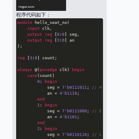
程序代码如下：
module
 hello_seat_no(

input
 clk,

output
reg
 [
6
:
0
] seg,

output
reg
 [
3
:
0
] an

);

reg
 [
3
:
0
] count;

always
 @(
posedge
 clk) 
begin
case
(count)

0
: 
begin
            seg = 
7'b0111011
; 
// H
            an = 
4'b1110
;

end
1
: 
begin
            seg = 
7'b0111000
; 
// E
            an = 
4'b1101
;

end
2
: 
begin
            seg = 
7'b0110110
; 
// L