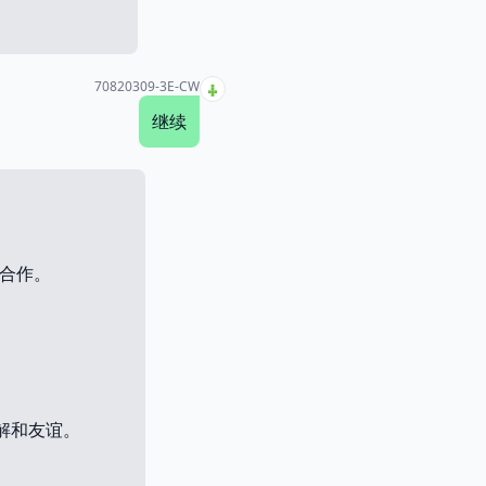
70820309-3E-CW
继续
强合作。
解和友谊。