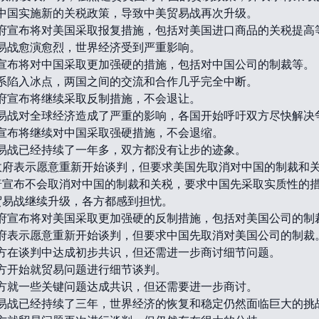
国对中国实施新的关税政策，导致中美贸易战再次升级。
国政府宣布将对美国采取报复措施，包括对美国进口商品的关税提高
美贸易战愈演愈烈，世界经济受到严重影响。
朗普宣布将对中国采取更加强硬的措施，包括对中国公司的制裁等。
美关系陷入冰点，两国之间的交流和合作几乎完全中断。
国政府宣布将继续采取反制措施，不会退让。
美贸易战对全球经济造成了严重的影响，各国开始呼吁双方尽快解决
朗普宣布将继续对中国采取强硬措施，不会退缩。
美贸易战已经持续了一年多，双方都没有让步的迹象。
中国政府表示愿意重新开始谈判，但要求美国先取消对中国的制裁和
特朗普宣布不会取消对中国的制裁和关税，要求中国先采取实质性的
美贸易战继续升级，各方都感到担忧。
国政府宣布将对美国采取更加强硬的反制措施，包括对美国公司的制
国政府表示愿意重新开始谈判，但要求中国先取消对美国公司的制裁
美双方在谈判中达成初步共识，但还需进一步商讨细节问题。
美双方开始就贸易问题进行细节谈判。
美双方就一些关键问题达成共识，但还需要进一步商讨。
美贸易战已经持续了三年，世界经济的恢复和稳定仍然面临巨大的挑