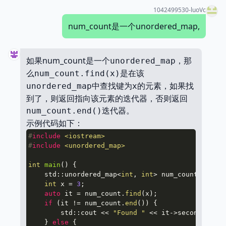
1042499530-luoVc
num_count是一个unordered_map,
如果num_count是一个
，那
unordered_map
么
是在该
num_count.find(x)
中查找键为
的元素，如果找
unordered_map
x
到了，则返回指向该元素的迭代器，否则返回
迭代器。
num_count.end()
示例代码如下：
#
include
<iostream>
#
include
<unordered_map>
int
main
()
{

    std::unordered_map<
int
, 
int
> num_count{{
1
, 
2
}
int
 x = 
3
;

auto
 it = num_count.
find
(x);

if
 (it != num_count.
end
()) {

        std::cout << 
"Found "
 << it->second << 
" 
    } 
else
 {
