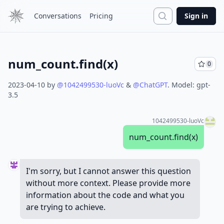
Search
Conversations
Pricing
Sign in
num_count.find(x)
0
2023-04-10
by
@
1042499530-luoVc
&
@
ChatGPT
.
Model:
gpt-
3.5
1042499530-luoVc
num_count.find(x)
I'm sorry, but I cannot answer this question
without more context. Please provide more
information about the code and what you
are trying to achieve.