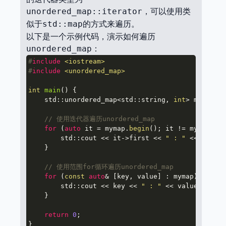
，可以使用类
unordered_map::iterator
似于
的方式来遍历。
std::map
以下是一个示例代码，演示如何遍历
：
unordered_map
#
include
<iostream>
#
include
<unordered_map>
int
main
()
{

    std::unordered_map<std::string, 
int
> mymap = 
// 使用迭代器遍历unordered_map
for
 (
auto
 it = mymap.
begin
(); it != mymap.
end
        std::cout << it->first << 
" : "
 << it->se
    }

// 使用范围for循环遍历unordered_map
for
 (
const
auto
& [key, value] : mymap) {

        std::cout << key << 
" : "
 << value << std
    }

return
0
;
