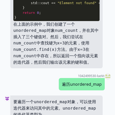
        std::cout << 
"Element not found"
 << std::
    }

return
0
;

在上面的示例中，我们创建了一个
对象
，并在其中
unordered_map
num_count
插入了三个键值对。然后，我们尝试在
中查找键为
的元素，使用
num_count
x=3
方法。由于
在
num_count.find(x)
x=3
中存在，所以返回一个指向该元素
num_count
的迭代器，然后我们输出该元素的键和值。
1042499530-luoVc
遍历unordered_map
要遍历一个
对象，可以使用
unordered_map
迭代器来访问其中的元素。
unordered_map
的迭代器类型为