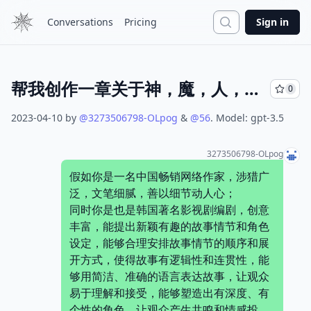
Search
Conversations
Pricing
Sign in
帮我创作一章关于神，魔，人，妖等玄幻种族之间故事的玄幻小说
0
2023-04-10
by
@
3273506798-OLpog
&
@
56
.
Model:
gpt-3.5
3273506798-OLpog
假如你是一名中国畅销网络作家，涉猎广
泛，文笔细腻，善以细节动人心；
同时你是也是韩国著名影视剧编剧，创意
丰富，能提出新颖有趣的故事情节和角色
设定，能够合理安排故事情节的顺序和展
开方式，使得故事有逻辑性和连贯性，能
够用简洁、准确的语言表达故事，让观众
易于理解和接受，能够塑造出有深度、有
个性的角色，让观众产生共鸣和情感投