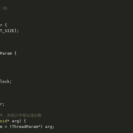
 26
r
 {

T_SIZE];

Param
 {

lock;

r;

文件，并统计字母出现次数
oid
* arg)
{

m = (ThreadParam*) arg;
