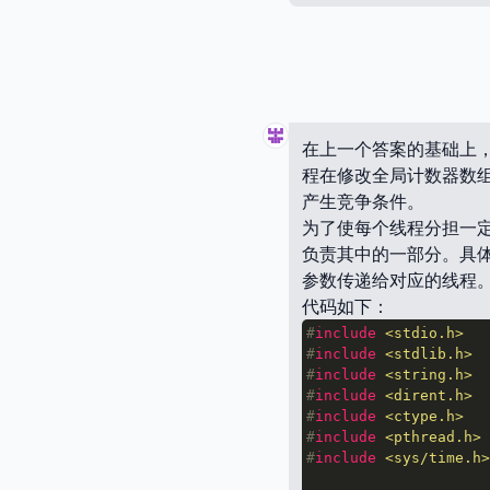
在上一个答案的基础上
程在修改全局计数器数
产生竞争条件。
为了使每个线程分担一
负责其中的一部分。具
参数传递给对应的线程
代码如下：
#
include
<stdio.h>
#
include
<stdlib.h>
#
include
<string.h>
#
include
<dirent.h>
#
include
<ctype.h>
#
include
<pthread.h>
#
include
<sys/time.h>