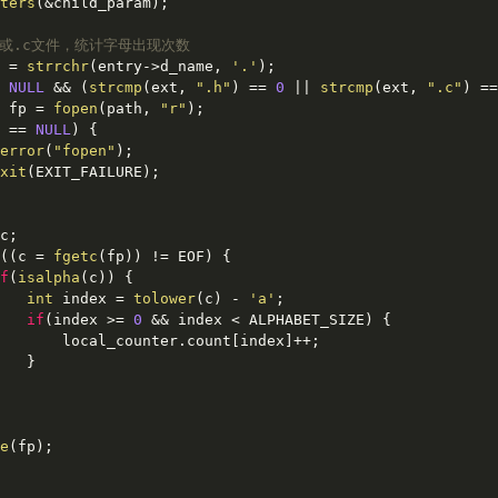
ters
(&child_param);

h或.c文件，统计字母出现次数
 = 
strrchr
(entry->d_name, 
'.'
);

 
NULL
 && (
strcmp
(ext, 
".h"
) == 
0
 || 
strcmp
(ext, 
".c"
) ==
 fp = 
fopen
(path, 
"r"
);

 == 
NULL
) {

error
(
"fopen"
);

xit
(EXIT_FAILURE);

c;

((c = 
fgetc
(fp)) != EOF) {

f
(
isalpha
(c)) {

int
 index = 
tolower
(c) - 
'a'
;

if
(index >= 
0
 && index < ALPHABET_SIZE) {

       local_counter.count[index]++;

   }

e
(fp);
