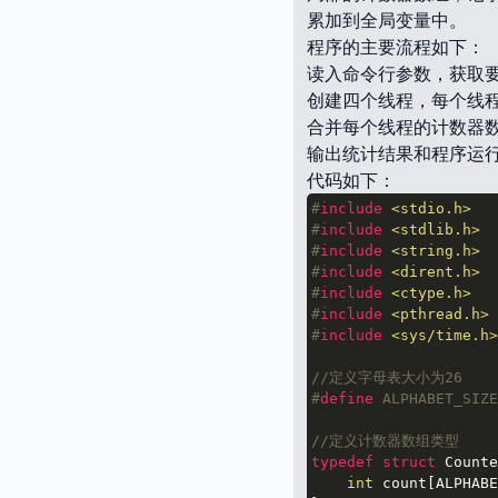
累加到全局变量中。
程序的主要流程如下：
读入命令行参数，获取
创建四个线程，每个线程
合并每个线程的计数器
输出统计结果和程序运
代码如下：
#
include
<stdio.h>
#
include
<stdlib.h>
#
include
<string.h>
#
include
<dirent.h>
#
include
<ctype.h>
#
include
<pthread.h>
#
include
<sys/time.h>
//定义字母表大小为26
#
define
 ALPHABET_SIZE
//定义计数器数组类型
typedef
struct
Counte
int
 count[ALPHABE