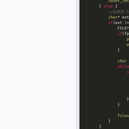
count_let
        } 
else
 {

//如果是.
char
* ext
if
(ext !=
                FILE*
if
(fp
p
e
                }

char
 
while
i
                     
                     
                    }

                }

fclos
            }

        }
