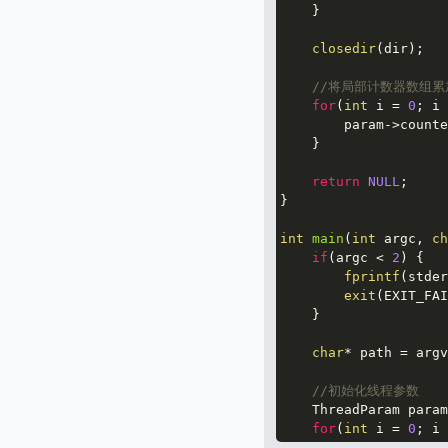
    }

closedir
(dir);

//将局部计数器数组
for
(
int
 i = 
0
; i 
        param->counte
    }

return
NULL
;

}

int
main
(
int
 argc, 
ch
if
(argc < 
2
) {

fprintf
(stder
exit
(EXIT_FAI
    }

char
* path = argv
//初始化线程参数
    ThreadParam param
for
(
int
 i = 
0
; i 