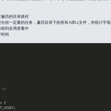
要遍历的目录路径
分担一定量的任务，遍历目录下的所有.h和.c文件，并统计字
数组到全局变量中
行时间
 26
r
 {

T_SIZE];
