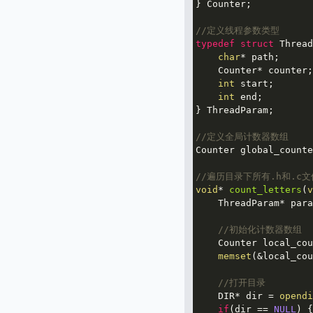
} Counter;

//定义线程参数类型
typedef
struct
Thread
char
* path;

    Counter* counter;

int
 start;

int
 end;

} ThreadParam;

//定义全局计数器数组
Counter global_counte
//遍历目录下所有.h和.c
void
* 
count_letters
(
v
    ThreadParam* para
//初始化计数器数组
    Counter local_cou
memset
(&local_cou
//打开目录
    DIR* dir = 
opendi
if
(dir == 
NULL
) {
