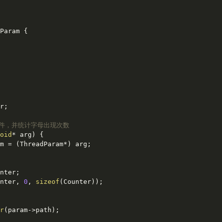
Param
 {

r;

文件，并统计字母出现次数
oid
* arg)
{

m = (ThreadParam*) arg;

nter;

nter, 
0
, 
sizeof
(Counter));

r
(param->path);
