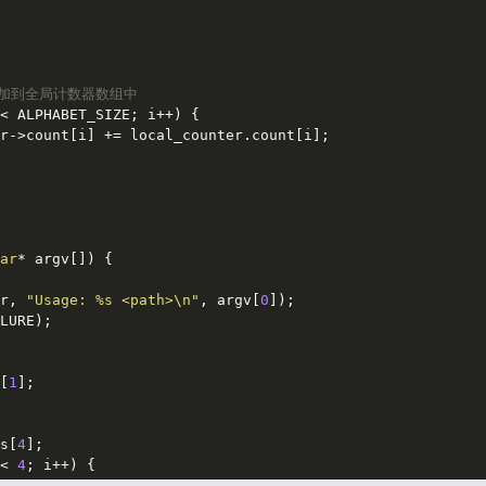
累加到全局计数器数组中
< ALPHABET_SIZE; i++) {

r->count[i] += local_counter.count[i];

ar
* argv[])
{

r, 
"Usage: %s <path>\n"
, argv[
0
]);

LURE);

[
1
];

s[
4
];

< 
4