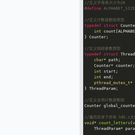
//定义字母表大小为26
#
define
 ALPHABET_SIZE
//定义计数器数组类型
typedef
struct
Counte
int
 count[ALPHABE
} Counter;

//定义线程参数类型
typedef
struct
Thread
char
* path;

    Counter* counter;

int
 start;

int
 end;

pthread_mutex_t
* 
} ThreadParam;

//定义全局计数器数组
Counter global_counte
//遍历目录下所有.h和.c
void
* 
count_letters
(
v
    ThreadParam* para