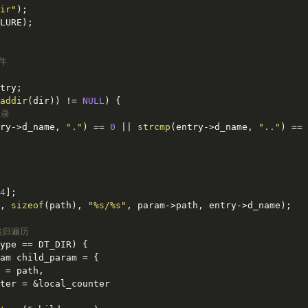
ir"
);

LURE);

件
try;

addir
(dir)) != 
NULL
) {

目录
ry->d_name, 
"."
) == 
0
 || 
strcmp
(entry->d_name, 
".."
) == 
4
];

, 
sizeof
(path), 
"%s/%s"
, param->path, entry->d_name);

递归遍历
ype == DT_DIR) {

am child_param = {

 = path,

ter = &local_counter
