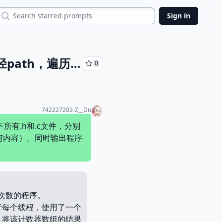
Search
Sign in
在gcc编译器上利用四线程并行程序实现:命令行传入参数：路径path，遍历path下所有.h和.c文件，分别统计26个字母出现的次数，不区分大小写，输出统计得到的次数（中间不输出任何内容）。同时输出程序所用时间，给出完整的C语言代码及注释。要求每一个线程分担一定量的任务
0
742227202-Z__Du
所有.h和.c文件，分别
何内容）。同时输出程序
现次数的程序。
于每个线程，使用了一个
，将该计数器数组的结果