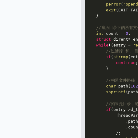
perror
(
"opend
exit
(EXIT_FAI
    }

//遍历目录下的所有文
int
 count = 
0
;

struct
dirent
* en
while
((entry = 
re
//过滤掉.和..
if
(
strcmp
(ent
continue
;

        }

//构造文件路径
char
 path[
102
snprintf
(path
//如果是目录，
if
(entry->d_t
            ThreadPar
                .path
                .coun
            };
