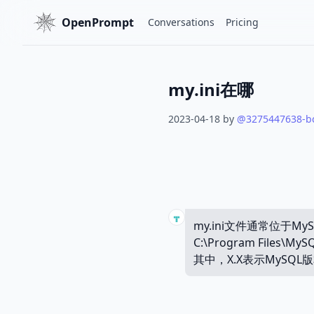
OpenPrompt
Conversations
Pricing
my.ini在哪
2023-04-18
by
@
3275447638-b
my.ini文件通常位于M
C:\Program Files\MySQ
其中，X.X表示MySQ