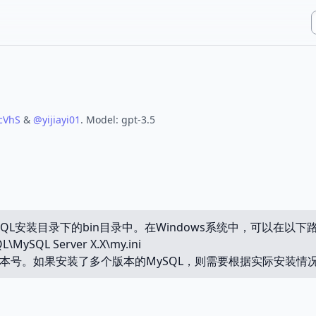
cVhS
&
@
yijiayi01
.
Model:
gpt-3.5
ySQL安装目录下的bin目录中。在Windows系统中，可以在以下路
L\MySQL Server X.X\my.ini
L版本号。如果安装了多个版本的MySQL，则需要根据实际安装情