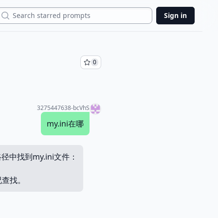
Search
Sign in
0
3275447638-bcVhS
my.ini在哪
径中找到my.ini文件：
况查找。