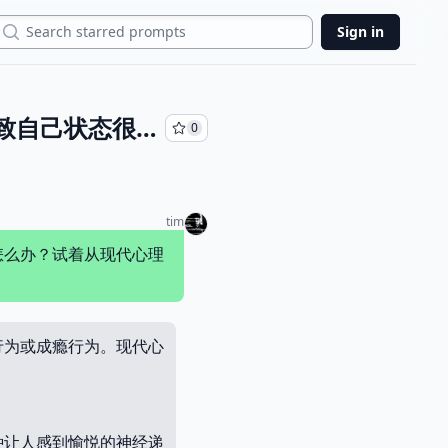
Search
Sign in
做某件事过于沉迷，日思夜想，想到睡不着觉，过度劳累，导致自己状态很差，怎么办？试着从现代心理学，哲学方面探究一下原因和解决办法
0
tim
怎么办？试着从现代心理
行为或成瘾行为。现代心
种让人感到愉悦的神经递