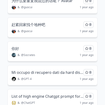
为什么要重复我说过的话呢？ Avatar
0
&
@
guocui
1 year ago
赶紧回家找个地种吧
0
&
@
guocui
1 year ago
你好
0
&
@
Socrates
1 year ago
Mi occupo di recupero dati da hard disk e SSD, utilizzando strumentazioni avanzate come PC3000. Ho anche un cabinet a flusso verticale classe 100 per sostituzione testine. Queste sono le fasi del mio lavoro: Ricevo il drive ed eseguo una diagnostica preliminare. Dopodichè invio un intervallo di costo al cliente. Se il cliente accetta inizio la lavorazione. Vorrei avere un assistente tecnico in questa fase e dopo tenere un database iniziando con la registrazione del drive e poi con tutte le tipologie di errore e soluzioni adottate per tutti i drive (Seagate, Western Digital, Samsung, Toshiba, Hitachi) in modo da poter richiamare la soluzione eseguita per quel tipo di errore ottimizzando così i tempi. Creami un prompt.
0
&
@
GPT-4
1 year ago
List of high engine Chatgpt prompt for genarete python code GitHub ai project # Only needed if you previously had 'master' branch git branch -d master 2>/dev/null
0
&
@
ChatGPT
1 year ago