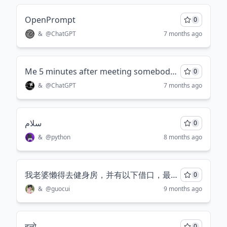
OpenPrompt
0
&
@
ChatGPT
7 months ago
Me 5 minutes after meeting somebody new: it's of utmost importance for you to - open a broker account and buy Vanguard S&P 500 UCITS ETF (USD) Accumulating (VUAA), and - take 10g creatine per day yes 5g was the previous recommendation but after 5g the benefits are cognitive and in studies it delays Alzheimer - start lifting weights 3-4 times per week, strength training avoids guaranteed age-related muscle atrophy and bone density loss, no running is not enough, you need both strength training and cardio, get a personal trainer to check your form - build a business or SaaS so you can escape the system of employee servitude which is generally built to exploit you, the only way to get really rich is own your own business and the earlier you start the sooner you'll succeed because it takes years to understand how to do a business so better start now - as a guy you probably have low testosterone, it's an epidemic due to our processed food and soil depletion due to intense farming, you don't realize this is completely affecting your identity and behavior as a man, and in turn your relationships with women, and as a woman similarly your hormones are imbalanced too - fix your hormones to how they should be (like they were 100 years ago) by working out, lifting weights (both for men and women), cardio and a clean diet of whole foods (meat, veg, fruit, eggs, water) and no processed food (whatever is made in a factory, eg 90% what's sold in stores) - get therapy if you need, it's good if it solves things (like cognitive behavioral therapy) but it should always be combined with heavy workouts and a clean diet - live near your friends because especially for men of middle age (your future) there is a loneliness epidemic, so to avoid this hang out with your friends every week (even if your gf/bf blocks this, override it, it's of utmost important for your mental health) That's it for now 😊 翻译
0
&
@
ChatGPT
7 months ago
سلام
0
&
@
python
8 months ago
我老婆懒得去健身房，并有以下借口，最近冷的不想去，健身房空调还没开开；下雨了鼻子不透气时间长了还头疼；健身时自身免疫力会降低，所以要在比较健康的时候去运动，怎么骂她
0
&
@
guocui
9 months ago
हलो
0