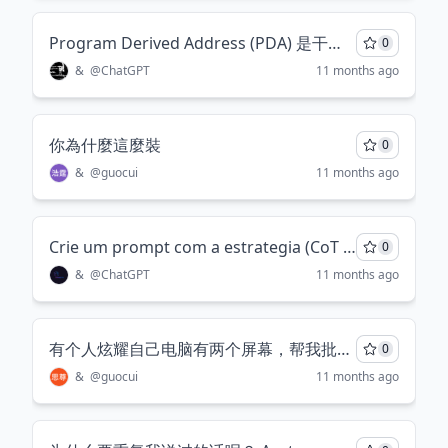
Program Derived Address (PDA) 是干什么的
0
&
@
ChatGPT
11 months ago
你為什麼這麼裝
0
&
@
guocui
11 months ago
Crie um prompt com a estrategia (CoT / Prompt Chaining) com esse texto "Desenvolva um agente inteligente que envia lembretes automáticos de agendamento de consulta sincronizados com o Google Calendar. O agente deve enviar dois lembretes ao paciente: o primeiro 1 dia antes da consulta e o segundo 1 hora antes. Em ambos os lembretes, o agente deve perguntar se o paciente confirma a consulta, deseja desmarcar ou remarcar. Caso o paciente escolha desmarcar ou remarcar, o agente deve atualizar automaticamente o evento correspondente no Google Calendar, refletindo a nova decisão do paciente. O sistema deve garantir uma comunicação clara, amigável e eficiente, além de tratar possíveis respostas ambíguas ou falta de resposta, oferecendo opções para contato adicional ou confirmação posterior."
0
&
@
ChatGPT
11 months ago
有个人炫耀自己电脑有两个屏幕，帮我批判一下他
0
&
@
guocui
11 months ago