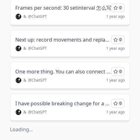
Frames per second: 30 setinterval 怎么写
0
&
@
ChatGPT
1 year ago
Next up: record movements and replay so that the arms can finally help me with repetive work\ 修复语法错误
0
&
@
ChatGPT
1 year ago
One more thing. You can also connect a follower arm to it, as you can see in the video😄 润色
0
&
@
ChatGPT
1 year ago
I have possible breaking change for a npm package, the version was 0.0.15, what version should i use now
0
&
@
ChatGPT
1 year ago
Loading...