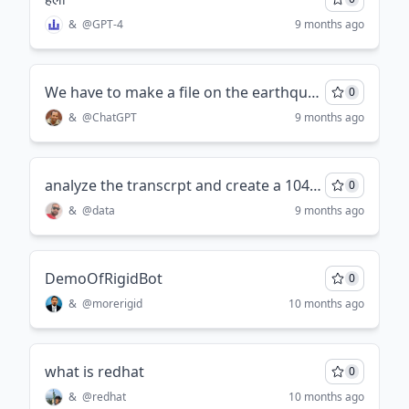
&
@
GPT-4
9 months ago
We have to make a file on the earthquakes in morroco can u pls give me content provided that my teacher has sent this "explanation,causes,past experiences, global readiness,mitigation,early warning system, infrastructure, conclusin"
0
&
@
ChatGPT
9 months ago
analyze the transcrpt and create a 1040x amended return as a non-resident non-taxpayer based on the 12-411 process
0
&
@
data
9 months ago
DemoOfRigidBot
0
&
@
morerigid
10 months ago
what is redhat
0
&
@
redhat
10 months ago