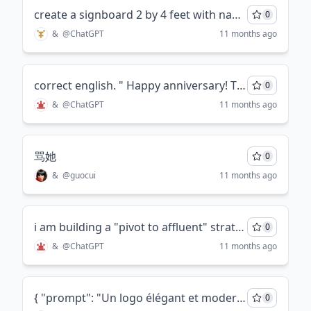
create a signboard 2 by 4 feet with name in devnagri script followed by english name of firm :Rashtra Soft Sys address 5 th lane Rajarampuri 1185/29 E ward Kolhapur 416008 with background color white and fore color in red with black shading the letters should have 3 D effects Letters shoud be big and prominant, add sentence below the address, with proper space GOVT . SOFTWARE SUPPLIER. add email address : rashtrasoftsys.com phone no .8421655133 sign board should be simple with NO fancy design keep it simple occupy the entire space .
0
&
@
ChatGPT
11 months ago
correct english. " Happy anniversary! Thanks you very much for the invite! I am so horored. Just wonder SCMAC has travel budget? "
0
&
@
ChatGPT
11 months ago
骂她
0
&
@
guocui
11 months ago
i am building a "pivot to affluent" strategy. for those customers who are not affluent yet, they have potential to grow to Affluent space. i segment them into hidden affluent, emerging affluent and evergreen mass. can you change "emerging" into another world.
0
&
@
ChatGPT
11 months ago
{ "prompt": "Un logo élégant et moderne pour un studio de développement de jeux vidéo nommé « Protek ». Le style doit être futuriste et minimaliste, avec une typographie épurée, des dégradés subtils et une touche de néon. Le logo doit véhiculer l'innovation et la créativité, avec un symbole ou une icône d'inspiration technologique à côté du mot « Protek ». L'arrière-plan doit être sombre ou transparent pour plus de polyvalence.", "size": "1024x1024", "style": { "theme": "futuristic", "colors": ["#00FFFF", "#111111", "#FFFFFF"], "font": "bold sans-serif", "mood": "innovative, turning-edge" }, "type": "logo" } ```
0