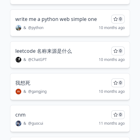
write me a python web simple one
0
&
@
python
10 months ago
leetcode 名称来源是什么
0
&
@
ChatGPT
10 months ago
我想死
0
&
@
gangjing
10 months ago
cnm
0
&
@
guocui
11 months ago