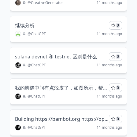
&
@
CreativeGenerator
11 months ago
继续分析
0
&
@
ChatGPT
11 months ago
solana devnet 和 testnet 区别是什么
0
&
@
ChatGPT
11 months ago
我的脚缝中间有点蜕皮了，如图所示，帮我诊断一下该怎么办？
0
&
@
ChatGPT
11 months ago
Building https://bambot.org https://openprompt.co https://puzi.io (coming soon) Built https://star-history.com (acquired by @bytebase) 帮我给产品们加个 emoji
0
&
@
ChatGPT
11 months ago