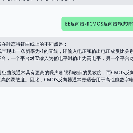
EE反向器和CMOS反向器静态
向器在静态特征曲线上的不同点是：
线呈现出一条斜率为-1的直线，即输入电压和输出电压成反比关系
平台，一个平台对应输入为低电平时输出为高电平，另一个平台
特征曲线通常具有更高的噪声容限和较低的灵敏度，而CMOS反
高的灵敏度。因此，CMOS反向器通常更适合用于高性能数字