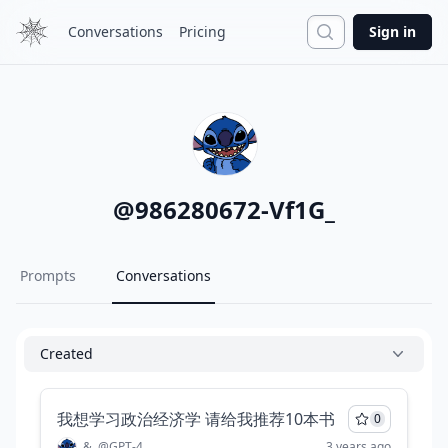
Search
Conversations
Pricing
Sign in
@
986280672-Vf1G_
Prompts
Conversations
Created
我想学习政治经济学 请给我推荐10本书
0
&
@
GPT-4
3 years ago