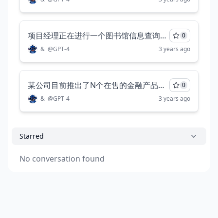
项目经理正在进行一个图书馆信息查询系统的项目估算，他采用 Delphi 的专家估算方 法，邀请了 3 位专家进行估算，第一位专家给出了 2 万元、7 万元、12 万元的估算值，第二 位专家给出了 4 万元、6 万元、8 万元的估算值，第三位专家给出 2 万元、6 万元、10 万元 的估算值，试计算这个项目的成本估算值
0
&
@
GPT-4
3 years ago
某公司目前推出了N个在售的金融产品（1<N≤100），对于张三，我们用a,表示他购买了a；（0≤a<104）单位份额的第价个产品(1≤14N），现给出K（1<K<N）个方蜜，通过这些方室，能够支持将多个不同的产品进行整合（也可以对单个产品进行优化）形成新的产品，新的产品形成后，然用户持有了组成新产品所需的全部的原产品份额，则能够将用户持有的原产品份额转换为新产品的份额，各顺产届份额与新产品份额比例均为1:1。 我们保证，对于德个产品最多存在一个方窑使用旧产品整合成该产品，并且根据方案产出的新产品的产品编号均大于各旧产品的产品病写，现就划根据这些方基，帮助部分原升级到绿新产品的用户对产品进行升级。清协助工作人员计算当前用户能够转深出的最新产品的期的最大值.|输入描述 第一行包含整数N.第二行包含N个整数ai。第三行包含整数K。 接下来的K行，每一行代表一个方案，每一行包含整数L和M(M>1），L为该方窒产生的新产品的偏号，M代表方蜜所需原产品个数，按下来的 M个整数代表了该方窗所需的每个原产品的个数。 |输出描述 根据目前的分额和给出的方案，经过若干次转换，输出当前用户能够得到产品N的份额最大值. 使用golang
0
&
@
GPT-4
3 years ago
Starred
No conversation found