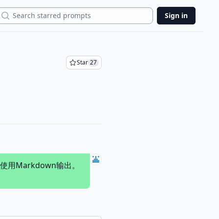
Search
Sign in
Star
27
Markdown输出。