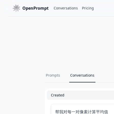
OpenPrompt
Conversations
Pricing
Prompts
Conversations
Created
帮我对每一对像素计算平均值