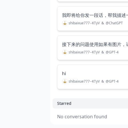
我即将给你发一段话，帮我描述
shibaixue777--KTyV
&
@
ChatGPT
shibaixue777--KTyV
&
@
GPT-4
hi
shibaixue777--KTyV
&
@
GPT-4
Starred
No conversation found