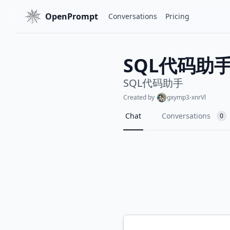
OpenPrompt
Conversations
Pricing
SQL代码助
SQL代码助手
Created by
gxymp3-xnrVl
Chat
Conversations
0